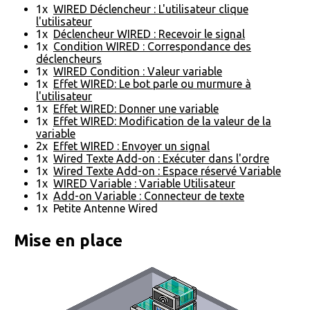
1x
WIRED Déclencheur : L'utilisateur clique
l'utilisateur
1x
Déclencheur WIRED : Recevoir le signal
1x
Condition WIRED : Correspondance des
déclencheurs
1x
WIRED Condition : Valeur variable
1x
Effet WIRED: Le bot parle ou murmure à
l'utilisateur
1x
Effet WIRED: Donner une variable
1x
Effet WIRED: Modification de la valeur de la
variable
2x
Effet WIRED : Envoyer un signal
1x
Wired Texte Add-on : Exécuter dans l'ordre
1x
Wired Texte Add-on : Espace réservé Variable
1x
WIRED Variable : Variable Utilisateur
1x
Add-on Variable : Connecteur de texte
1x
Petite Antenne Wired
Mise en place