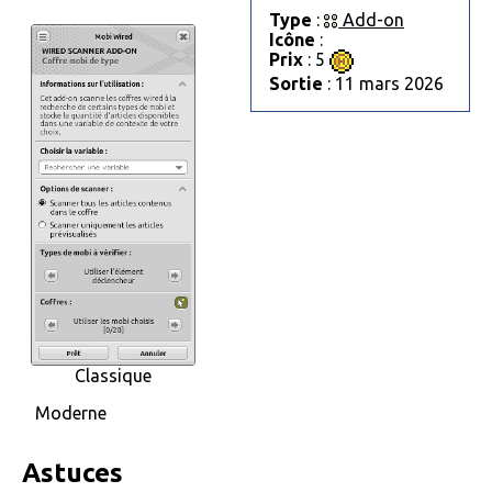
Type
:
Add-on
Icône
:
Prix
: 5
Sortie
: 11 mars 2026
Classique
Moderne
Astuces